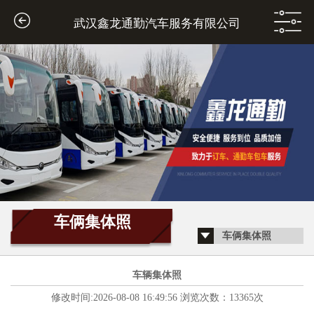
武汉鑫龙通勤汽车服务有限公司
1
2
Previous
车俩集体照
车俩集体照
Next
车辆集体照
修改时间:2026-08-08 16:49:56 浏览次数：13365次