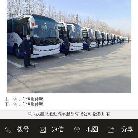
上一篇：
车辆集体照
下一篇：
车辆集体照
©武汉鑫龙通勤汽车服务有限公司 版权所有
拨号
短信
地图
分享